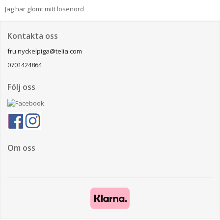
Jag har glömt mitt lösenord
Kontakta oss
fru.nyckelpiga@telia.com
0701424864
Följ oss
Om oss