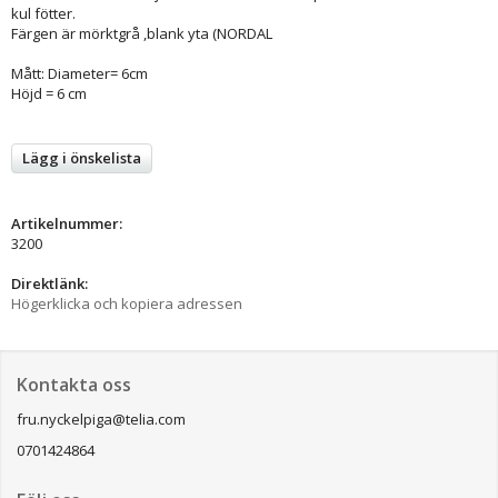
kul fötter.
Färgen är mörktgrå ,blank yta (NORDAL
Mått: Diameter= 6cm
Höjd = 6 cm
Lägg i önskelista
Artikelnummer:
3200
Direktlänk:
Högerklicka och kopiera adressen
Kontakta oss
fru.nyckelpiga@telia.com
0701424864